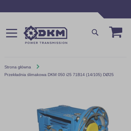
Przejdź
do
treści
Mój 
Szukaj
Strona główna
Przekładnia ślimakowa DKM 050 i25 71B14 (14/105) DØ25
Skip
to
the
end
of
the
images
gallery