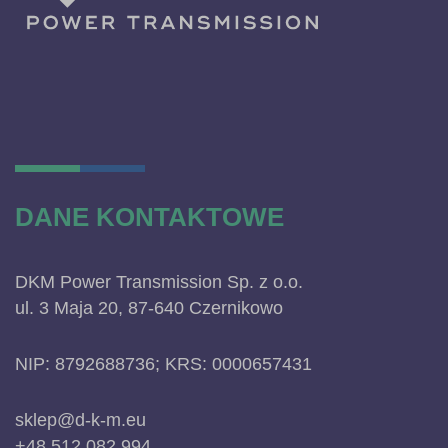
DANE KONTAKTOWE
DKM Power Transmission Sp. z o.o.
ul. 3 Maja 20, 87-640 Czernikowo
NIP: 8792688736; KRS: 0000657431
sklep@d-k-m.eu
+48 512 082 994