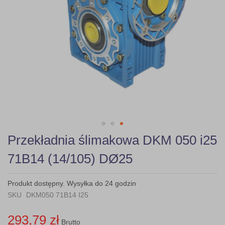
Skip
Przekładnia ślimakowa DKM 050 i25
to
the
71B14 (14/105) DØ25
beginning
of
the
Produkt dostępny. Wysyłka do 24 godzin
images
SKU
DKM050 71B14 I25
gallery
293,79 zł
Brutto