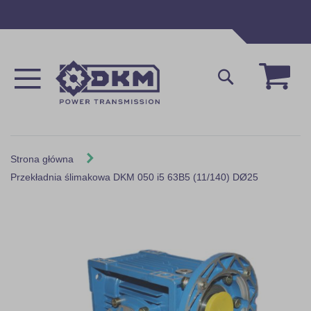
Przejdź
do
treści
Mój 
Szukaj
Strona główna
Przekładnia ślimakowa DKM 050 i5 63B5 (11/140) DØ25
Skip
to
the
end
of
the
images
gallery