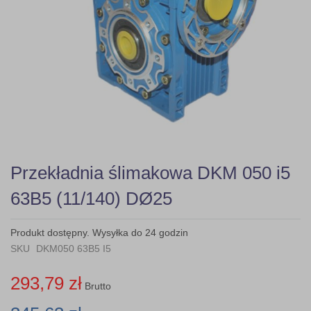
Skip
Przekładnia ślimakowa DKM 050 i5
to
the
63B5 (11/140) DØ25
beginning
of
the
Produkt dostępny. Wysyłka do 24 godzin
images
SKU
DKM050 63B5 I5
gallery
293,79 zł
Brutto