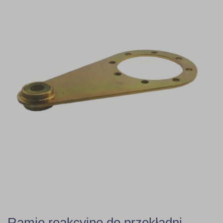
Ramie reakcyjne do przekładni