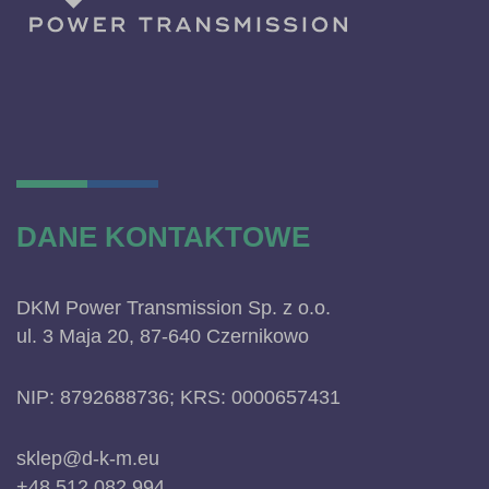
DANE KONTAKTOWE
DKM Power Transmission Sp. z o.o.
ul. 3 Maja 20, 87-640 Czernikowo
NIP: 8792688736; KRS: 0000657431
sklep@d-k-m.eu
+48 512 082 994