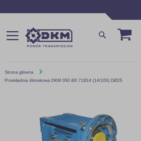
Przejdź
do
treści
Mój 
Szukaj
Strona główna
Przekładnia ślimakowa DKM 050 i80 71B14 (14/105) DØ25
Skip
to
the
end
of
the
images
gallery