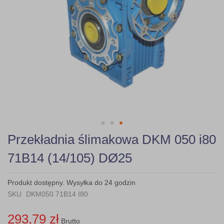
Skip
Przekładnia ślimakowa DKM 050 i80
to
the
71B14 (14/105) DØ25
beginning
of
the
Produkt dostępny. Wysyłka do 24 godzin
images
SKU
DKM050 71B14 I80
gallery
293,79 zł
Brutto