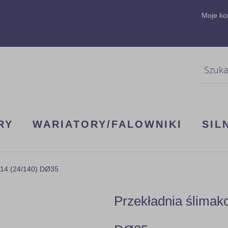
Moje ko
Szukaj
RY
WARIATORY/FALOWNIKI
SIL
B14 (24/140) DØ35
Przekładnia ślima