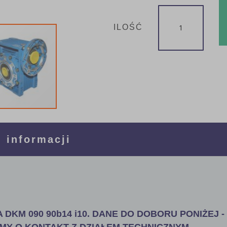
ILOŚĆ
 informacji
DKM 090 90b14 i10. DANE DO DOBORU PONIŻEJ -
MY O KONTAKT Z DZIAŁEM TECHNICZNYM.