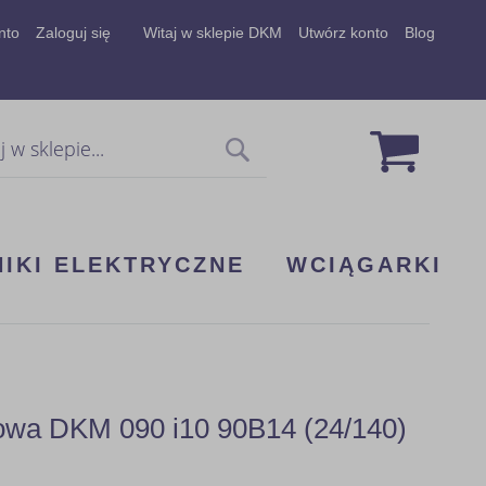
nto
Zaloguj się
Witaj w sklepie DKM
Utwórz konto
Blog
Mój koszy
Szukaj
NIKI ELEKTRYCZNE
WCIĄGARKI
kowa DKM 090 i10 90B14 (24/140)