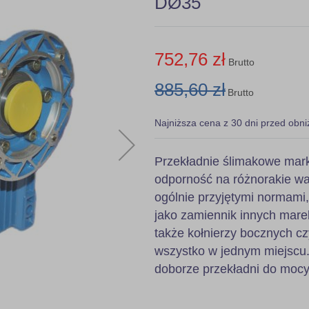
DØ35
752,76 zł
Brutto
885,60 zł
Brutto
Najniższa cena z 30 dni przed obni
Przekładnie ślimakowe mark
odporność na różnorakie wa
ogólnie przyjętymi normami
jako zamiennik innych mare
także kołnierzy bocznych c
wszystko w jednym miejscu.
doborze przekładni do mocy