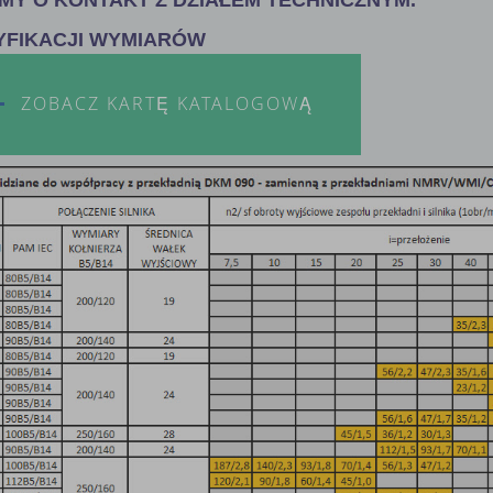
YFIKACJI WYMIARÓW
ZOBACZ KARTĘ KATALOGOWĄ