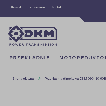
Przejdź
Koszyk
Zamówienia
Kontakt
do
treści
PRZEKŁADNIE
MOTOREDUKTO
Strona główna
Przekładnia ślimakowa DKM 090 i10 90
Skip
to
the
end