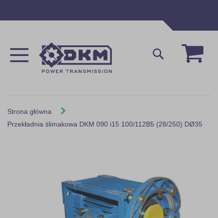
Przejdź
do
treści
Mój 
Szukaj
Strona główna
Przekładnia ślimakowa DKM 090 i15 100/112B5 (28/250) DØ35
Skip
to
the
end
of
the
images
gallery