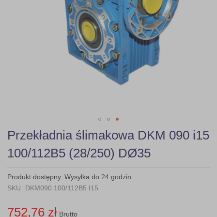
Skip
Przekładnia ślimakowa DKM 090 i15
to
the
100/112B5 (28/250) DØ35
beginning
of
the
Produkt dostępny. Wysyłka do 24 godzin
images
SKU
DKM090 100/112B5 I15
gallery
752,76 zł
Brutto