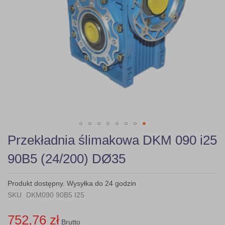
Skip
Przekładnia ślimakowa DKM 090 i25
to
the
90B5 (24/200) DØ35
beginning
of
the
Produkt dostępny. Wysyłka do 24 godzin
images
SKU
DKM090 90B5 I25
gallery
752,76 zł
Brutto