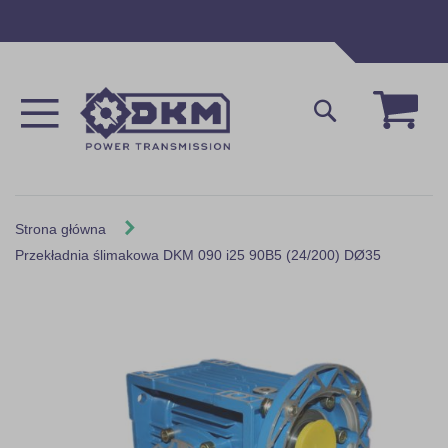
Przejdź
do
treści
Mój 
Szukaj
Strona główna
Przekładnia ślimakowa DKM 090 i25 90B5 (24/200) DØ35
Skip
to
the
end
of
the
images
gallery