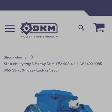
Przejdź
do
treści
Mój 
Szukaj
Strona główna
Silnik elektryczny 3 fazowy DKM YE2-90S-4 1,1kW 1400 90B5
IP55 S3-70%, Klasa Izo.F (24/200)
Skip
to
the
end
of
the
images