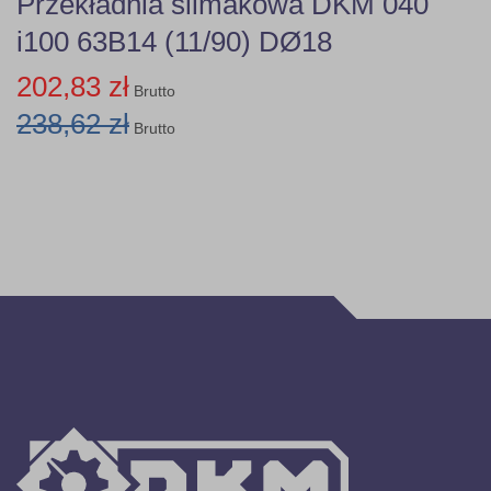
Przekładnia ślimakowa DKM 040
i100 63B14 (11/90) DØ18
202,83 zł
Brutto
238,62 zł
Brutto