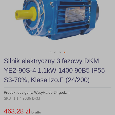
gallery
Skip
Silnik elektryczny 3 fazowy DKM
to
the
YE2-90S-4 1,1kW 1400 90B5 IP55
beginning
of
S3-70%, Klasa Izo.F (24/200)
the
images
gallery
Produkt dostępny. Wysyłka do 24 godzin
SKU
1,1 4 90B5 DKM
463,28 zł
Brutto