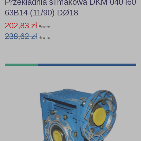
Przekładnia ślimakowa DKM 040 i60
63B14 (11/90) DØ18
202,83 zł
Brutto
238,62 zł
Brutto