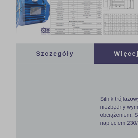
Skip
to
the
Szczegóły
Więcej
beginning
of
the
images
gallery
Silnik trójfazo
niezbędny wymó
obciążeniem. Si
napięciem 230/