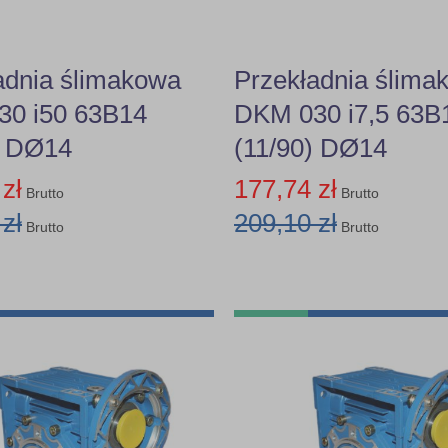
adnia ślimakowa
Przekładnia ślima
0 i50 63B14
DKM 030 i7,5 63B
) DØ14
(11/90) DØ14
zł
177,74 zł
Brutto
Brutto
zł
209,10 zł
Brutto
Brutto