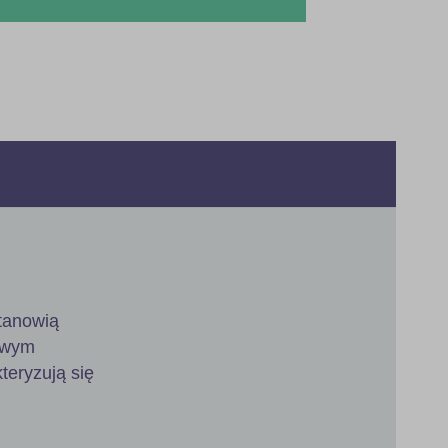
stanowią
owym
teryzują się