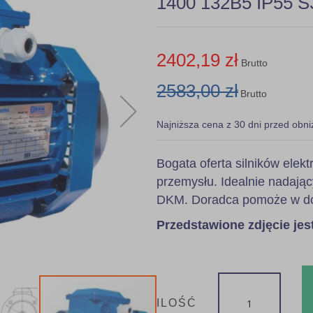
1400 132B5 IP55 S3
2402,19 zł
Brutto
2583,00 zł
Brutto
Najniższa cena z 30 dni przed obni
Bogata oferta silników ele
przemysłu. Idealnie nadając
DKM. Doradca pomoże w dob
Przedstawione zdjęcie je
ILOŚĆ