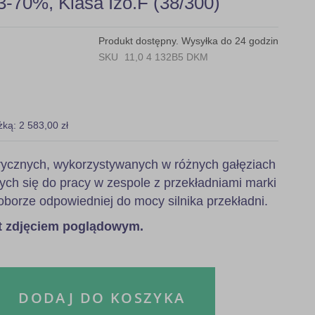
-70%, Klasa Izo.F (38/300)
Produkt dostępny. Wysyłka do 24 godzin
SKU
11,0 4 132B5 DKM
żką: 2 583,00 zł
ktrycznych, wykorzystywanych w różnych gałęziach
ych się do pracy w zespole z przekładniami marki
orze odpowiedniej do mocy silnika przekładni.
st zdjęciem poglądowym.
DODAJ DO KOSZYKA