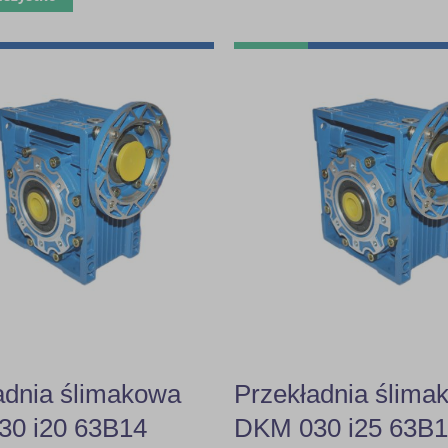
adnia ślimakowa
Przekładnia ślima
0 i20 63B14
DKM 030 i25 63B