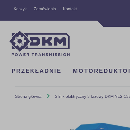
Przejdź
Koszyk
Zamówienia
Kontakt
do
treści
PRZEKŁADNIE
MOTOREDUKTO
Strona główna
Silnik elektryczny 3 fazowy DKM YE2-13
Skip
to
the
end