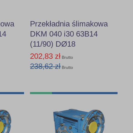
kowa
Przekładnia ślimakowa
14
DKM 040 i30 63B14
(11/90) DØ18
202,83 zł
Brutto
238,62 zł
Brutto