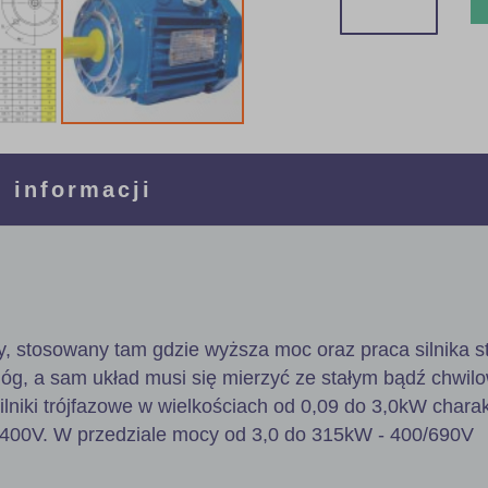
 informacji
wy, stosowany tam gdzie wyższa moc oraz praca silnika 
g, a sam układ musi się mierzyć ze stałym bądź chwil
lniki trójfazowe w wielkościach od 0,09 do 3,0kW charak
400V. W przedziale mocy od 3,0 do 315kW - 400/690V