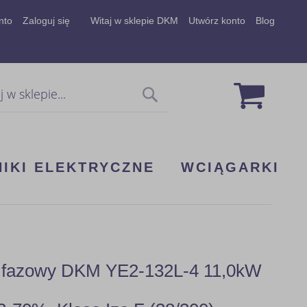
nto
Zaloguj się
Witaj w sklepie DKM
Utwórz konto
Blog
Mój koszy
Szukaj
NIKI ELEKTRYCZNE
WCIĄGARKI
 3 fazowy DKM YE2-132L-4 11,0kW