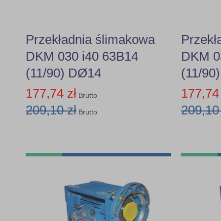
Przekładnia ślimakowa
Przekł
DKM 030 i40 63B14
DKM 03
(11/90) DØ14
(11/90
177,74 zł
177,74 
Brutto
209,10 zł
209,10 
Brutto