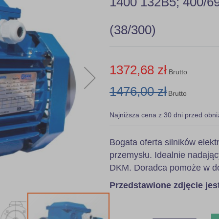
1400 132B5; 400/69
(38/300)
1372,68 zł
Brutto
1476,00 zł
Brutto
Najniższa cena z 30 dni przed obni
Bogata oferta silników ele
przemysłu. Idealnie nadając
DKM. Doradca pomoże w dob
Przedstawione zdjęcie je