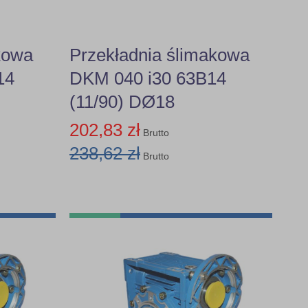
kowa
Przekładnia ślimakowa
14
DKM 040 i30 63B14
(11/90) DØ18
202,83 zł
Brutto
238,62 zł
Brutto