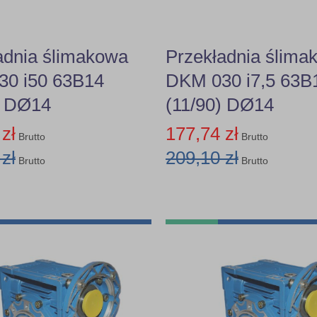
adnia ślimakowa
Przekładnia ślima
0 i50 63B14
DKM 030 i7,5 63B
) DØ14
(11/90) DØ14
zł
177,74 zł
Brutto
Brutto
zł
209,10 zł
Brutto
Brutto