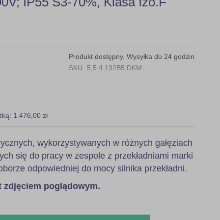
0V; IP55 S3-70%, Klasa Izo.F
Produkt dostępny. Wysyłka do 24 godzin
SKU
5,5 4 132B5 DKM
żką: 1 476,00 zł
ktrycznych, wykorzystywanych w różnych gałęziach
ych się do pracy w zespole z przekładniami marki
orze odpowiedniej do mocy silnika przekładni.
st zdjęciem poglądowym.