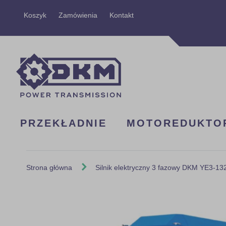
Przejdź
Koszyk
Zamówienia
Kontakt
do
treści
PRZEKŁADNIE
MOTOREDUKTO
Strona główna
Silnik elektryczny 3 fazowy DKM YE3-13
Skip
to
the
end