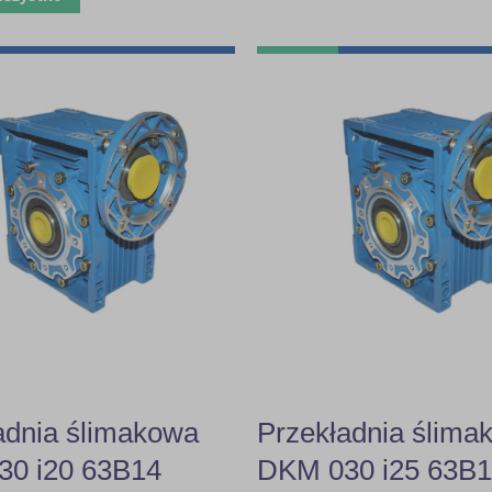
adnia ślimakowa
Przekładnia ślima
0 i20 63B14
DKM 030 i25 63B