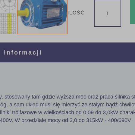
ILOŚĆ
 informacji
wy, stosowany tam gdzie wyższa moc oraz praca silnika 
g, a sam układ musi się mierzyć ze stałym bądź chwil
lniki trójfazowe w wielkościach od 0,09 do 3,0kW charak
400V. W przedziale mocy od 3,0 do 315kW - 400/690V