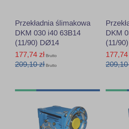
Przekładnia ślimakowa
Przekł
DKM 030 i40 63B14
DKM 03
(11/90) DØ14
(11/90
177,74 zł
177,74 
Brutto
209,10 zł
209,10 
Brutto