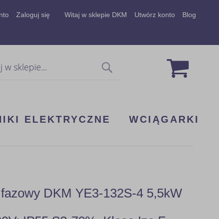
nto
Zaloguj się
Witaj w sklepie DKM
Utwórz konto
Blog
Mój koszy
Szukaj
NIKI ELEKTRYCZNE
WCIĄGARKI
 3 fazowy DKM YE3-132S-4 5,5kW