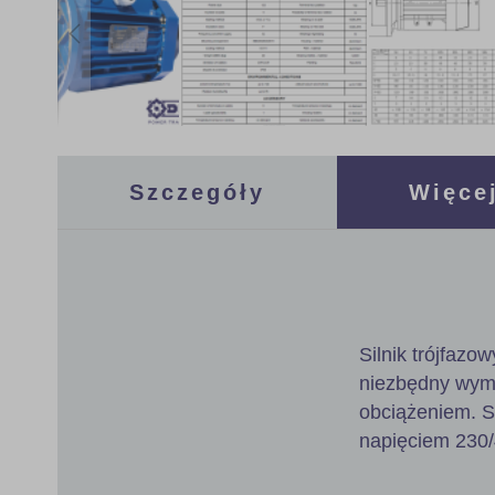
Skip
to
the
Szczegóły
Więcej
beginning
of
the
images
gallery
Silnik trójfazo
niezbędny wymó
obciążeniem. Si
napięciem 230/