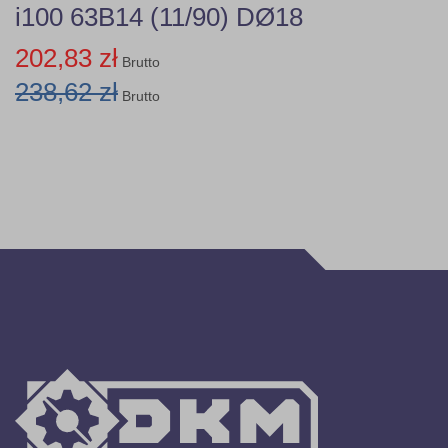
i100 63B14 (11/90) DØ18
202,83 zł
Brutto
238,62 zł
Brutto