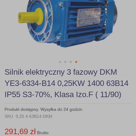
gallery
Skip
Silnik elektryczny 3 fazowy DKM
to
the
YE3-6334-B14 0,25KW 1400 63B14
beginning
of
IP55 S3-70%, Klasa Izo.F ( 11/90)
the
images
gallery
Produkt dostępny. Wysyłka do 24 godzin
SKU
0,25 4 63B14 DKM
291,69 zł
Brutto