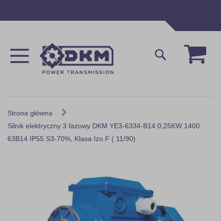
Przejdź
do
treści
Mój 
Szukaj
Strona główna
Silnik elektryczny 3 fazowy DKM YE3-6334-B14 0,25KW 1400
63B14 IP55 S3-70%, Klasa Izo.F ( 11/90)
Skip
to
the
end
of
the
images