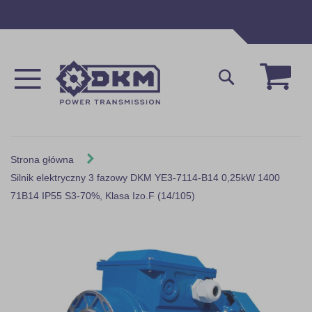
Przejdź
do
treści
Mój 
Szukaj
Strona główna
Silnik elektryczny 3 fazowy DKM YE3-7114-B14 0,25kW 1400
71B14 IP55 S3-70%, Klasa Izo.F (14/105)
Skip
to
the
end
of
the
images