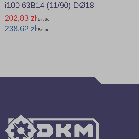
i100 63B14 (11/90) DØ18
202,83 zł
Brutto
238,62 zł
Brutto