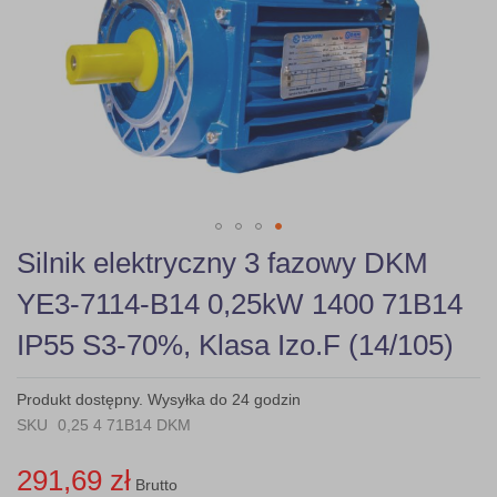
gallery
Skip
Silnik elektryczny 3 fazowy DKM
to
the
YE3-7114-B14 0,25kW 1400 71B14
beginning
of
IP55 S3-70%, Klasa Izo.F (14/105)
the
images
gallery
Produkt dostępny. Wysyłka do 24 godzin
SKU
0,25 4 71B14 DKM
291,69 zł
Brutto