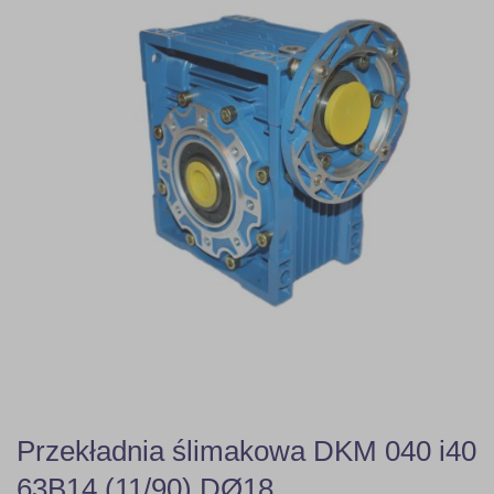
Przekładnia ślimakowa DKM 040 i40
63B14 (11/90) DØ18