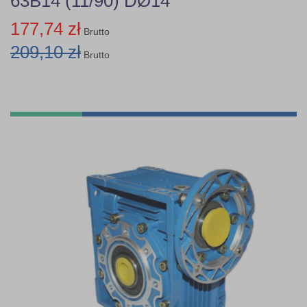
63B14 (11/90) DØ14
177,74 zł
Brutto
209,10 zł
Brutto