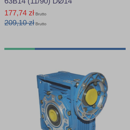
63B14 (11/90) DØ14
177,74 zł
Brutto
209,10 zł
Brutto