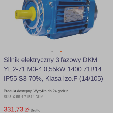
gallery
Skip
Silnik elektryczny 3 fazowy DKM
to
the
YE2-71 M3-4 0,55kW 1400 71B14
beginning
of
IP55 S3-70%, Klasa Izo.F (14/105)
the
images
gallery
Produkt dostępny. Wysyłka do 24 godzin
SKU
0,55 4 71B14 DKM
331,73 zł
Brutto