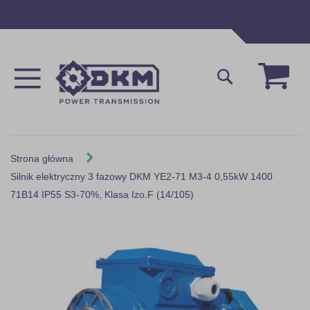
Przejdź
do
treści
Mój 
Szukaj
Strona główna
Silnik elektryczny 3 fazowy DKM YE2-71 M3-4 0,55kW 1400
71B14 IP55 S3-70%, Klasa Izo.F (14/105)
Skip
to
the
end
of
the
images