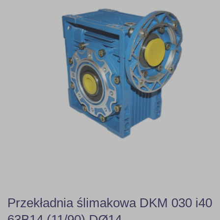
Przekładnia ślimakowa DKM 030 i40
63B14 (11/90) DØ14