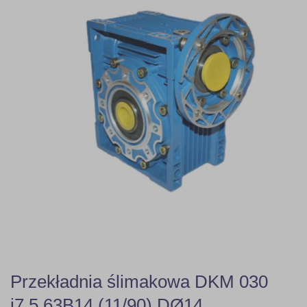
Przekładnia ślimakowa DKM 030
i7,5 63B14 (11/90) DØ14